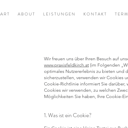
 A R T
A B O U T
L E I S T U N G E N
K O N T A K T
T E R M
Wir freuen uns über Ihren Besuch auf uns
www.praxisfeldkirch.at
(im Folgenden „We
optimales Nutzererlebnis zu bieten und d
sicherzustellen, verwenden wir Cookies 
Cookie-Richtlinie informiert Sie darüber,
Cookies wir verwenden, zu welchen Zweck
Möglichkeiten Sie haben, Ihre Cookie-Ein
1. Was ist ein Cookie?