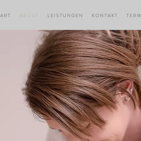
 A R T
A B O U T
L E I S T U N G E N
K O N T A K T
T E R M