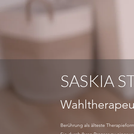
SASKIA S
Wahltherapeu
Berührung als älteste Therapiefor