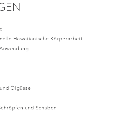
GEN
e
onelle Hawaiianische Körperarbeit
e Anwendung
und Ölgüsse
Schröpfen und Schaben