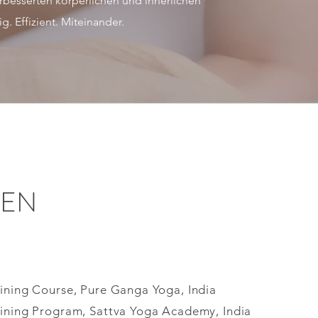
erbesserten körperlichen und innerlichen
g. Effizient. Miteinander.​
GEN
ining Course, Pure Ganga Yoga, India
aining Program, Sattva Yoga Academy, India