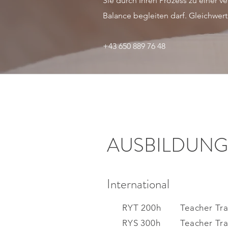
Sie durch Ihren Prozess zu einer v
Balance begleiten darf.
Gleichwerti
+43 650 889 76 48
AUSBILDUN
International
RYT 200
h
Teacher Tra
RYS 300h
Teacher Tr